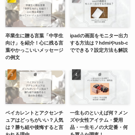
卒業生に贈る言葉「中学生
ipadの画面をモニター出力
向け」を紹介！心に残る言
する方法は？hdmiやusb-c
葉やかっこいいメッセージ
でできる？設定方法も解説
の例文
ベイカレントとアクセンチ
一生ものといえば何？メン
ュアはどっちがいい？人気
ズや女性アイテム・愛用
は？勝ち組や後悔すると言
品・一生モノの大定番・何
われる理由
を買うか調査！